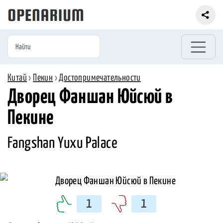
Китай
›
Пекин
›
Достопримечательности
Дворец Фаншан Юйсюй в
Пекине
Fangshan Yuxu Palace
1
1