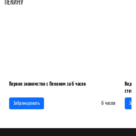
ПЕКИНУ
Первое знакомство с Пекином за 6 часов
Водна
стены
6 часов
Забронировать
Заб