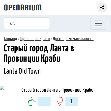
Таиланд
›
Провинция Краби
›
Достопримечательности
Старый город Ланта в
Провинции Краби
Lanta Old Town
1