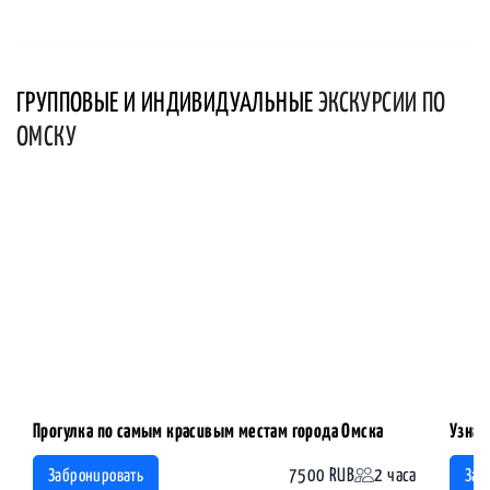
ГРУППОВЫЕ И ИНДИВИДУАЛЬНЫЕ
ЭКСКУРСИИ ПО
ОМСКУ
Прогулка по самым красивым местам города Омска
Узнат
7500 RUB
2 часа
Забронировать
Заб