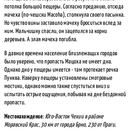
потолка большой пещеры. Согласно преданию, отсюда
мачеха (по-чешски Macoha), столкнула своего пасынка.
Но чувство вины заставило мачеху броситься вслед за
ним. Мальчишку спасли, он зацепился за корни
деревьев. А злая мачеха погибла.
В давние времена население близлежащих городов
было уверено, что пропасть Мацоха не имеет дна.
Однако дно у пещеры имеется - там протекает речка
Пунква. Наверху пещеры установлены смотровые
мостики, однако можно также спуститься вниз и
испытать острые ощущения, побывав на дне бездонной
пропасти.
Местонахождение
:
Юго-Восток Чехии в районе
Моравский Крас, 30 км от города Брно, 230 от Праги.