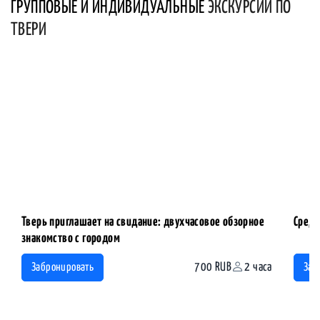
ГРУППОВЫЕ И ИНДИВИДУАЛЬНЫЕ
ЭКСКУРСИИ ПО
ТВЕРИ
Тверь приглашает на свидание: двухчасовое обзорное
Средн
знакомство с городом
700 RUB
2 часа
Забронировать
Заб