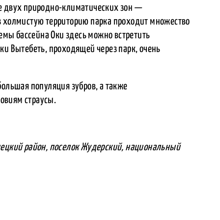
е двух природно-климатических зон —
з холмистую территорию парка проходит множество
темы бассейна Оки здесь можно встретить
ки Вытебеть, проходящей через парк, очень
большая популяция зубров, а также
овиям страусы.
нецкий район, поселок Жудерский, национальный