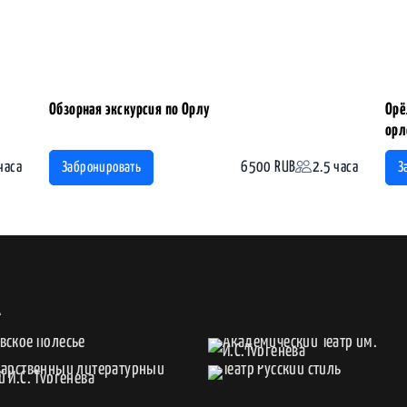
Обзорная экскурсия по Орлу
Орё
орл
часа
6500 RUB
2.5 часа
Забронировать
З
А