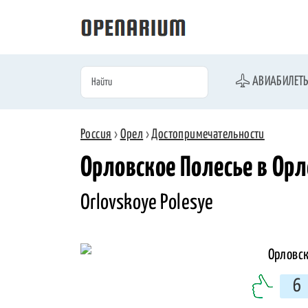
АВИАБИЛЕТ
Россия
›
Орел
›
Достопримечательности
Орловское Полесье в Орл
Orlovskoye Polesye
6