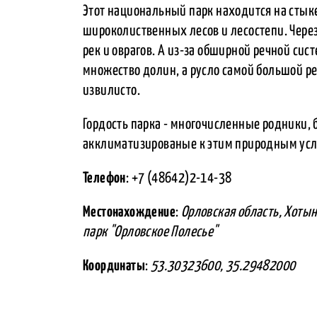
Этот национальный парк находится на стык
широколиственных лесов и лесостепи. Чере
рек и оврагов. А из-за обширной речной сис
множество долин, а русло самой большой ре
извилисто.
Гордость парка - многочисленные родники, 
акклиматизированые к этим природным усл
Телефон
: +7 (48642)2-14-38
Местонахождение
:
Орловская область, Хоты
парк "Орловское Полесье"
Координаты
:
53.30323600, 35.29482000