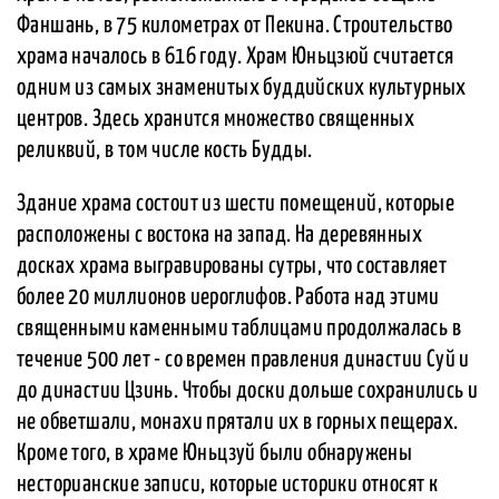
Фаншань, в 75 километрах от Пекина. Строительство
храма началось в 616 году. Храм Юньцзюй считается
одним из самых знаменитых буддийских культурных
центров. Здесь хранится множество священных
реликвий, в том числе кость Будды.
Здание храма состоит из шести помещений, которые
расположены с востока на запад. На деревянных
досках храма выгравированы сутры, что составляет
более 20 миллионов иероглифов. Работа над этими
священными каменными таблицами продолжалась в
течение 500 лет - со времен правления династии Суй и
до династии Цзинь. Чтобы доски дольше сохранились и
не обветшали, монахи прятали их в горных пещерах.
Кроме того, в храме Юньцзуй были обнаружены
несторианские записи, которые историки относят к