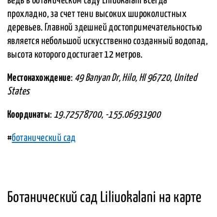
ведь в ботаническом саду Liliuokalani всегда
прохладно, за счет тени высоких широколистных
деревьев. Главной здешней достопримечательностью
является небольшой искусственно созданный водопад,
высота которого достигает 12 метров.
Местонахождение
:
49 Banyan Dr, Hilo, HI 96720, United
States
Координаты
:
19.72578700, -155.06931900
#
ботанический сад
Ботанический сад Liliuokalani на карте