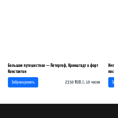
Большое путешествие — Петергоф, Кронштадт и форт
Импер
Константин
посещ
2350 RUB
10 часов
Забронировать
Заб