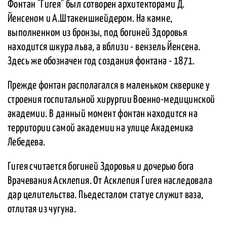
Фонтан "Гигея" был сотворен архитекторами Д.
Йенсеном и А.Штакеншнейдером. На камне,
выполненном из бронзы, под богиней Здоровья
находится шкура льва, а вблизи - вензель Йенсена.
Здесь же обозначен год создания фонтана - 1871.
Прежде фонтан располагался в маленьком скверике у
строения госпитальной хирургии Военно-медицинской
академии. В данный момент фонтан находится на
территории самой академии на улице Академика
Лебедева.
Гигея считается богиней Здоровья и дочерью бога
Врачевания Асклепия. От Асклепия Гигея наследовала
дар целительства. Пьедесталом статуе служит ваза,
отлитая из чугуна.