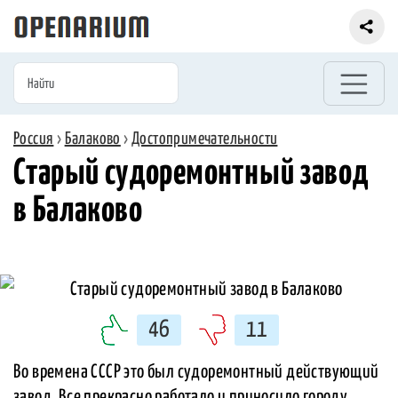
Россия
›
Балаково
›
Достопримечательности
Старый судоремонтный завод
в Балаково
46
11
Во времена СССР это был судоремонтный действующий
завод. Все прекрасно работало и приносило городу