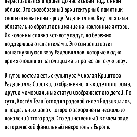
перестраивался и дошел до нас в своем подлинном
облике. Это своеобразный архитектурный памятник
своим основателям - роду Радзивиллов. Внутри храма
обязательно обратите внимание на наклонные алтари.
Их колонны словно вот-вот упадут, но бережно
поддерживаются ангелами. Это символизирует
пошатнувшуюся веру Радзивиллов, которые в одно
время отошли от католицизма в протестантскую веру.
Внутри костела есть скульптура Миколая Криштофа
Радзивилла Сиротки, изображенного в виде пилигрима,
другие мемориальные статуи изображают его детей. По
сути, Костёл Тела Господня родовой склеп Радзивиллов,
в подвальных залах которого захоронены несколько
поколений этого рода. Это единственный в своем роде
исторический фамильный некрополь в Европе.