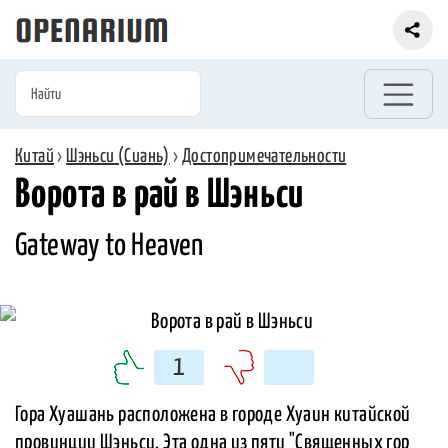
Китай
›
Шэньси (Сиань)
›
Достопримечательности
Ворота в рай в Шэньси
Gateway to Heaven
1
Гора Хуашань расположена в городе Хуаин китайской
провинции Шэньси. Эта одна из пяти "Священных гор