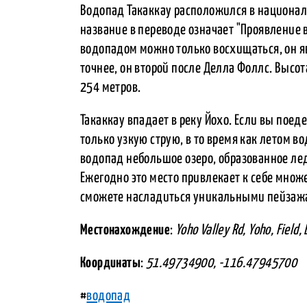
Водопад Такаккау расположился в националь
название в переводе означает "Проявление 
водопадом можно только восхищаться, он я
точнее, он второй после Делла Фоллс. Высота
254 метров.
Такаккау впадает в реку Йохо. Если вы поед
только узкую струю, в то время как летом в
водопад небольшое озеро, образованное лед
Ежегодно это место привлекает к себе множе
сможете насладиться уникальными пейзажа
Местонахождение
:
Yoho Valley Rd, Yoho, Field
Координаты
:
51.49734900, -116.47945700
#
водопад