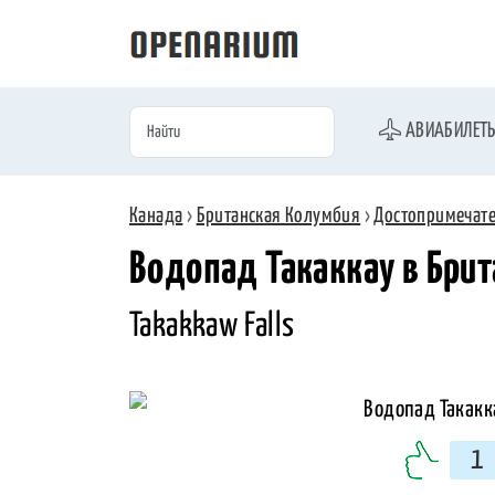
АВИАБИЛЕТ
Канада
›
Британская Колумбия
›
Достопримечат
Водопад Такаккау в Бри
Takakkaw Falls
1