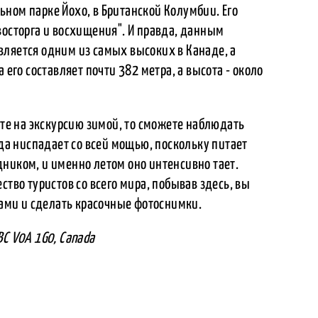
ном парке Йохо, в Британской Колумбии. Его
восторга и восхищения". И правда, данным
вляется одним из самых высоких в Канаде, а
 его составляет почти 382 метра, а высота - около
ете на экскурсию зимой, то сможете наблюдать
ода ниспадает со всей мощью, поскольку питает
ником, и именно летом оно интенсивно тает.
ство туристов со всего мира, побывав здесь, вы
ми и сделать красочные фотоснимки.
, BC V0A 1G0, Canada