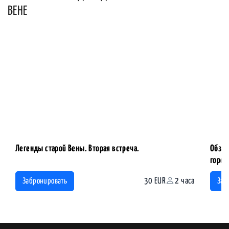
ВЕНЕ
Легенды старой Вены. Вторая встреча.
Обзор
горо
30 EUR
2 часа
Забронировать
Заб