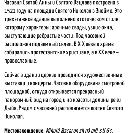
Часовня Святой Анны и Святого Вацлава построена в
1521 году на площади Святого Николая в Зноймо. Это
трехэтажное здание выполнено в готическом стиле,
которому характеры: арочные своды, узкие окна,
выступающие ребристые части. Под часовней
расположен подземный склеп. В XIX веке в храме
собирались протестантские христиане, а в XX веке –
православные.
Сейчас в здании церкви проводятся художественные
выставки и концерты. Часовня оборудована смотровой
площадкой, откуда открывается прекрасный
панорамный вид на город и на красоты долины реки
Дыйя. Рядом с часовней располагается костел Святого
Николая.
Местонахождение
:
Mikulá &scaron sk ná mě stí 63,