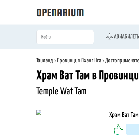
АВИАБИЛЕТ
Таиланд
›
Провинция Пханг Нга
›
Достопримечат
Храм Ват Там в Провинци
Temple Wat Tam