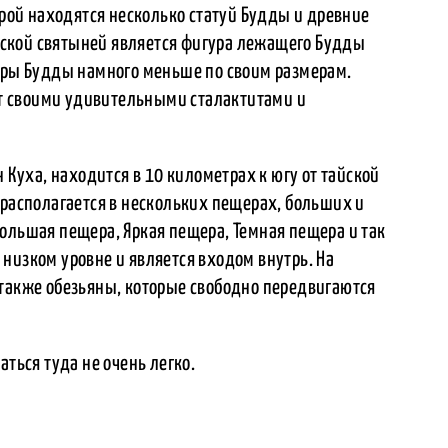
орой находятся несколько статуй Будды и древние
ской святыней является фигура лежащего Будды
гуры Будды намного меньше по своим размерам.
т своими удивительными сталактитами и
н Куха, находится в 10 километрах к югу от тайской
 располагается в нескольких пещерах, больших и
ольшая пещера, Яркая пещера, Темная пещера и так
низком уровне и является входом внутрь. На
 также обезьяны, которые свободно передвигаются
аться туда не очень легко.