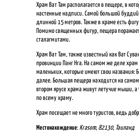
Храм Ват Там располагается в пещере, в кот
настенные надписи. Самой большой буддий
длинной 15 метров. Также в храме есть фи
Помимо священных фигур, пещера поражае
сталагмитами.
Храм Ват Там, также известный как Ват Сува
провинции Панг Нга. На самом же деле храм
маленьких, которые имеют свои названия: Б
далее. Большая пещера находится на самом 
втором ярусе храма живут летучие мыши, а
по всему храму.
Храм посещает не много туристов, ведь добр
Местонахождение
:
Krasom, 82130, Таиланд