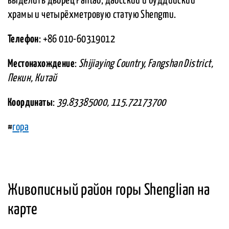
выделить дворец Pantao, даосский и буддийский
храмы и четырёхметровую статую Shengmu.
Телефон
: +86 010-60319012
Местонахождение
:
Shijiaying Country, Fangshan District,
Пекин, Китай
Координаты
:
39.83385000, 115.72173700
#
гора
Живописный район горы Shenglian на
карте