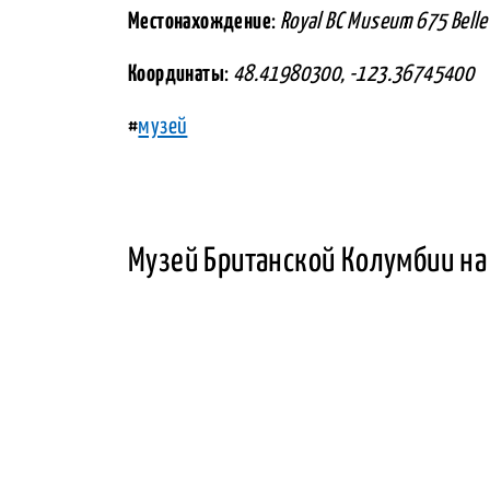
Местонахождение
:
Royal BC Museum 675 Bellev
Координаты
:
48.41980300, -123.36745400
#
музей
Музей Британской Колумбии на