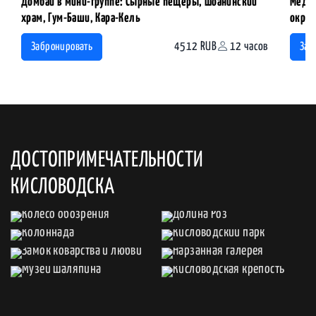
Домбай в мини-группе: Сырные пещеры, Шоанинский
Медов
храм, Гум-Баши, Кара-Кель
окрес
4512 RUB
12 часов
Забронировать
Заб
ДОСТОПРИМЕЧАТЕЛЬНОСТИ
КИСЛОВОДСКА