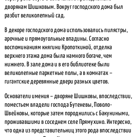
дворянам Шишковым. Вокруг господского дома был
разбит великолепный сад.
В декоре господского дома использовались пилястры,
арочные и прямоугольные впадины. Согласно
воспоминаниям княгини Кропоткиной, отделка
верхнего этажа дома была намного богаче, чем
нижнего. В зале дома и в его библиотеке были
великолепные паркетные полы, а в комнатах –
гигантские деревянные двери разных цветов.
Основатели имения – дворяне Шишковы, впоследствии,
поместьем владели господа Бутеневы, Поволо-
Швейковы, которые затем породнились с Бакуниными,
проживавшими в соседнем селе Прямухино. Интересно,
что одна из представительниц этого рода впоследствии