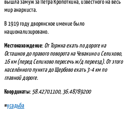
вышла замуж за Петра Кропоткина, известного на весь
мир анархиста.
В 1919 году дворянское имение было
национализировано.
Местонахождение
:
От Торжка ехать по дороге на
Осташков до правого поворота на Чевакино и Селихово,
16 км (перед Селихово пересечь ж/д переезд). От этого
населённого пункта до Щербово ехать 3-4 км по
главной дороге.
Координаты
:
58.42701100, 36.48789200
#
усадьба