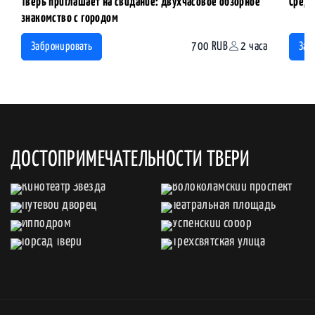
Тверь приглашает на свидание: двухчасовое обзорное
Средн
знакомство с городом
700 RUB
2 часа
Забронировать
Заб
ДОСТОПРИМЕЧАТЕЛЬНОСТИ ТВЕРИ