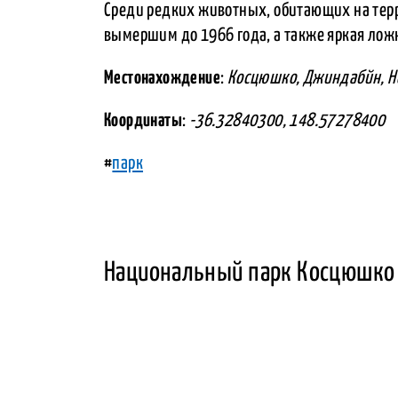
Среди редких животных, обитающих на терр
вымершим до 1966 года, а также яркая лож
Местонахождение
:
Косцюшко, Джиндабйн, Н
Координаты
:
-36.32840300, 148.57278400
#
парк
Национальный парк Косцюшко 