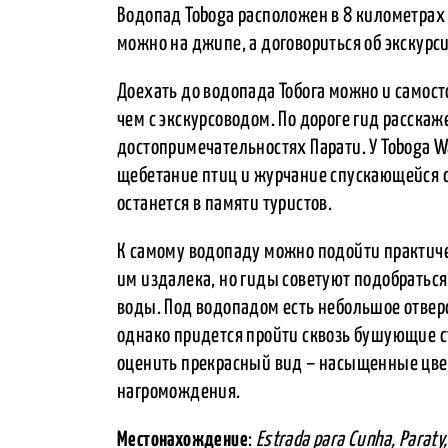
Водопад Toboga расположен в 8 километрах 
можно на джипе, а договориться об экскурси
Доехать до водопада Тобога можно и самост
чем с экскурсоводом. По дороге гид расскаж
достопримечательностях Парати. У Toboga W
щебетание птиц и журчание спускающейся с
останется в памяти туристов.
К самому водопаду можно подойти практиче
им издалека, но гиды советуют подобраться
воды. Под водопадом есть небольшое отверс
однако придется пройти сквозь бушующие ст
оценить прекрасный вид – насыщенные цве
нагромождения.
Местонахождение
:
Estrada para Cunha, Paraty, 