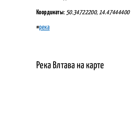
Координаты
:
50.34722200, 14.47444400
#
река
Река Влтава на карте