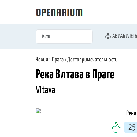
АВИАБИЛЕТ
Чехия
›
Прага
›
Достопримечательности
Река Влтава в Праге
Vltava
25