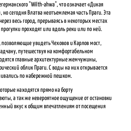
германского "Wilth-ahwa", что означает «Дикая
, но сегодня Влатва неотъемлемая часть Праги. Эта
через весь город, прерываясь в некоторых местах
прогулки проходят или вдоль реки или по ней.
 позволяющие увидеть Чеховов и Карлов мост,
Градчану, путешествуя на комфортабельном
аходятся главные архитектурные жемчужины,
ический облик Праги. С воды на них открывается
уливались по набережной пешком.
которые находятся прямо на борту
юты, а так же невероятное ощущение от остановки
бенный вкус к общим впечатлениям от посещения