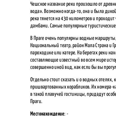
Чешское название реки произошло от древне
вода». Возможно когда-то, она и была дикой
река тянется на 430 километров и проходит 
дамбами. Самые популярные туристические 
В Праге очень популярны водные маршруты,
Национальный театр, район Мала Страна и 
пароходике или катере. На берегах реки н
составляющие известный во всем мире истор
совершенно иной вид, как если бы вы прог
Отдельно стоит сказать и о водных отелях, 
пришвартованных корабликов. Их номера-ка
в такой плавучей гостиницы, придадут осо
Праги.
Местонахождение
:
-