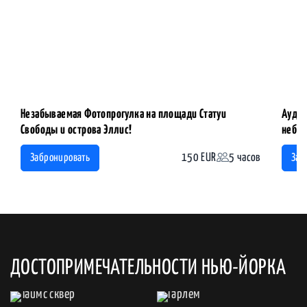
Незабываемая Фотопрогулка на площади Статуи
Аудио
Свободы и острова Эллис!
небос
150 EUR
5 часов
Забронировать
Заб
ДОСТОПРИМЕЧАТЕЛЬНОСТИ НЬЮ-ЙОРКА