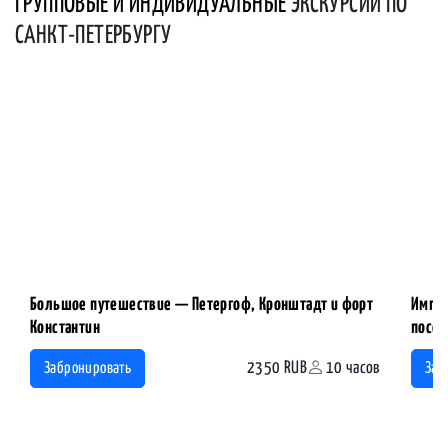
ГРУППОВЫЕ И ИНДИВИДУАЛЬНЫЕ
ЭКСКУРСИИ ПО
САНКТ-ПЕТЕРБУРГУ
Большое путешествие — Петергоф, Кронштадт и форт
Импер
Константин
посещ
2350 RUB
10 часов
Забронировать
Заб