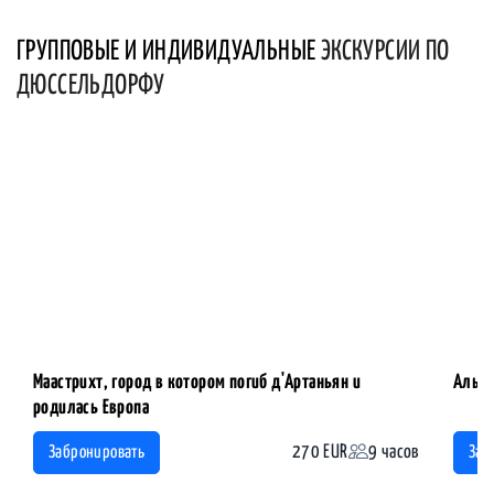
ГРУППОВЫЕ И ИНДИВИДУАЛЬНЫЕ
ЭКСКУРСИИ ПО
ДЮССЕЛЬДОРФУ
Маастрихт, город в котором погиб д'Артаньян и
Альте
родилась Европа
270 EUR
9 часов
Забронировать
Заб