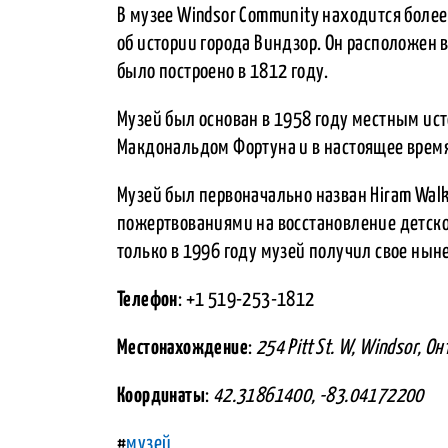
В музее Windsor Community находится боле
об истории города Виндзор. Он расположен 
было построено в 1812 году.
Музей был основан в 1958 году местным и
Макдональдом Фортуна и в настоящее врем
Музей был первоначально назван Hiram Walke
пожертвованиями на восстановление детског
только в 1996 году музей получил свое нын
Телефон
: +1 519-253-1812
Местонахождение
:
254 Pitt St. W, Windsor, О
Координаты
:
42.31861400, -83.04172200
#
музей