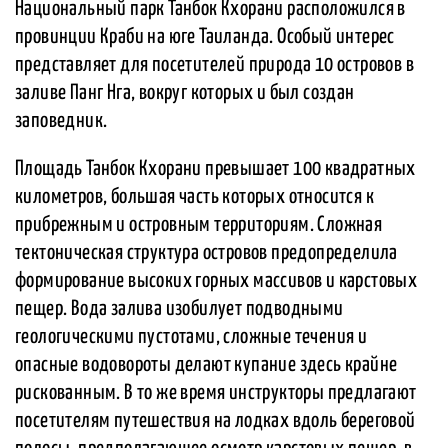
Национальный парк Танбок Кхорани расположился в
провинции Краби на юге Таиланда. Особый интерес
представляет для посетителей природа 10 островов в
заливе Панг Нга, вокруг которых и был создан
заповедник.
Площадь Танбок Кхорани превышает 100 квадратных
километров, большая часть которых относится к
прибрежным и островным территориям. Сложная
тектоническая структура островов предопределила
формирование высоких горных массивов и карстовых
пещер. Вода залива изобилует подводными
геологическими пустотами, сложные течения и
опасные водовороты делают купание здесь крайне
рискованным. В то же время инструкторы предлагают
посетителям путешествия на лодках вдоль береговой