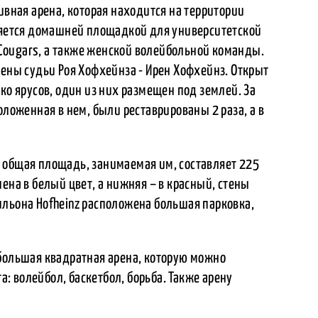
ивная арена, которая находится на территории
вляется домашней площадкой для университетской
ougars, а также женской волейбольной команды.
жены судьи Роя Хофхейнза - Ирен Хофхейнз. Открыт
ко ярусов, один из них размещен под землей. За
оложенная в нем, были реставрированы 2 раза, а в
 общая площадь, занимаемая им, составляет 225
ена в белый цвет, а нижняя – в красный, стены
ильона Hofheinz расположена большая парковка,
 большая квадратная арена, которую можно
 волейбол, баскетбол, борьба. Также арену