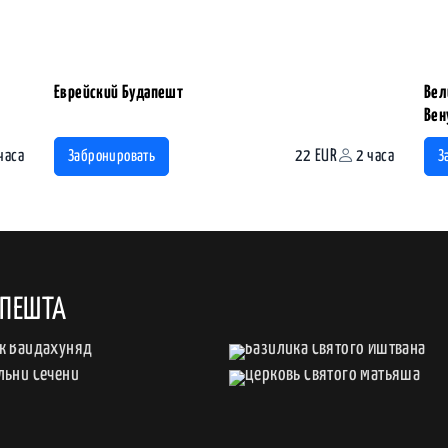
Еврейский Будапешт
Вел
Вен
часа
22 EUR
2 часа
Забронировать
З
АПЕШТА