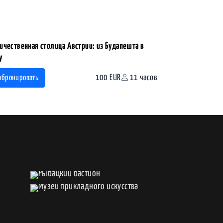
ичественная столица Австрии: из Будапешта в
у
100 EUR
11 часов
абронировать