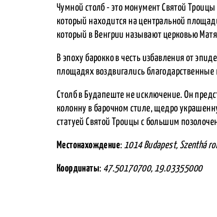
Чумной столб - это монумент Святой Троицы
который находится на центральной площади
который в Венгрии называют церковью Мат
В эпоху барокко в честь избавления от эпи
площадях воздвигались благодарственные 
Столб в Будапеште не исключение. Он пред
колонну в барочном стиле, щедро украшен
статуей Святой Троицы с большим позолоче
Местонахождение
:
1014 Budapest, Szenthá rom
Координаты
:
47.50170700, 19.03355000