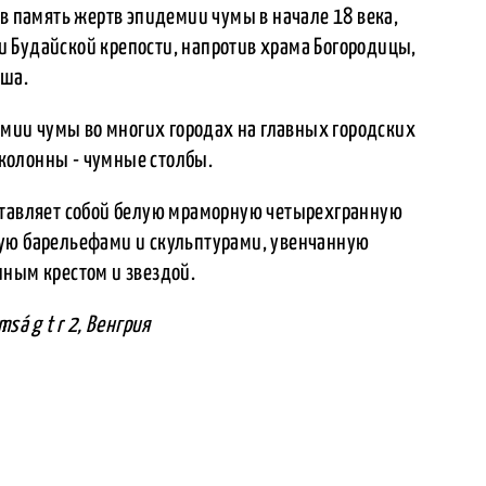
 в память жертв эпидемии чумы в начале 18 века,
 Будайской крепости, напротив храма Богородицы,
яша.
демии чумы во многих городах на главных городских
колонны - чумные столбы.
ставляет собой белую мраморную четырехгранную
ную барельефами и скульптурами, увенчанную
нным крестом и звездой.
sá g t r 2, Венгрия