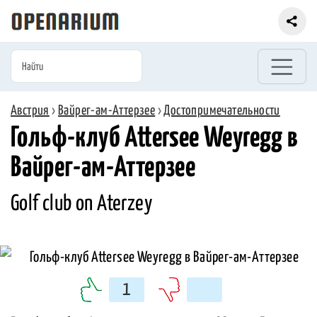
Австрия
›
Вайрег-ам-Аттерзее
›
Достопримечательности
Гольф-клуб Attersee Weyregg в
Вайрег-ам-Аттерзее
Golf club on Aterzey
1