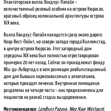
Плантаторская вилла Ландхус-Папайя –
величественный розовый особняк на острове Кюрасао,
красивый образец колониальной архитектуры острова
XIX века.
Вилла Ландхус-Папайя находится сразу около дороги
Наар-Вест-Пойнт, на северо-западе города Виллемстад,
в центре острова Кюрасао. Этот загородный дом
середины XIX века был полностью отреставрирован
примерно 20 лет назад. Сейчас он принадлежит фонду
Яби-ди-Либертад и в нем размещен реабилитационный
дом для бывших наркозависимых и алкоголиков,
которые проходят лечение. Внутренние помещения
разделены на четыре части – они предназначены для
пациентов на разной стадии выздоровления.
Местонахождение
:
Landhuis Papaya, Weg Naar Westpunt,