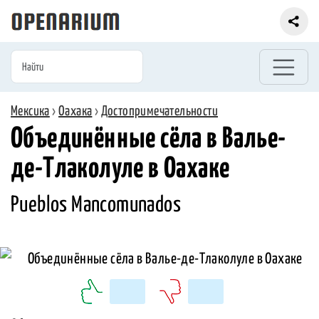
Мексика
›
Оахака
›
Достопримечательности
Объединённые сёла в Валье-
де-Tлаколуле в Оахаке
Pueblos Mancomunados