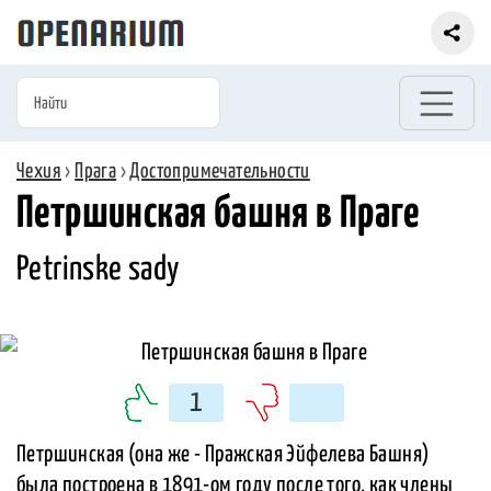
Чехия
›
Прага
›
Достопримечательности
Петршинская башня в Праге
Petrinske sady
1
Петршинская (она же - Пражская Эйфелева Башня)
была построена в 1891-ом году после того, как члены