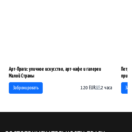
Арт-Прага: уличное искусство, арт-кафе и галереи
Петрш
Малой Страны
прил
120 EUR
2 часа
Забронировать
Заб