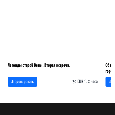
Легенды старой Вены. Вторая встреча.
Обзор
горо
30 EUR
2 часа
Забронировать
Заб