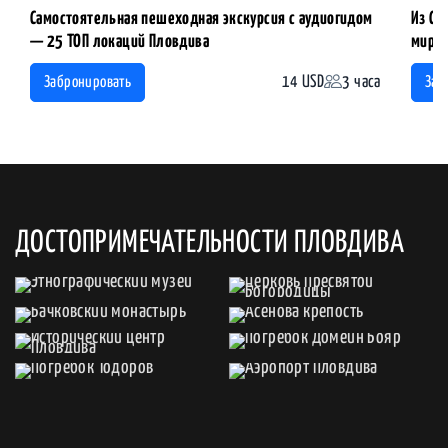
Самостоятельная пешеходная экскурсия с аудиогидом
Из Со
— 25 ТОП локаций Пловдива
мира.
14 USD
3 часа
Забронировать
Заб
ДОСТОПРИМЕЧАТЕЛЬНОСТИ ПЛОВДИВА