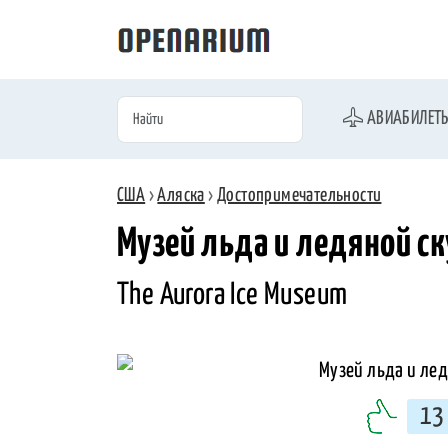
АВИАБИЛЕТ
США
›
Аляска
›
Достопримечательности
Музей льда и ледяной с
The Aurora Ice Museum
13