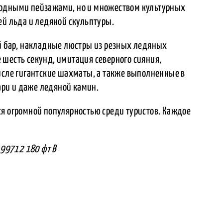
родными пейзажами, но и множеством культурных
ей льда и ледяной скульптуры.
ой бар, накладные люстры из резных ледяных
 шесть секунд, имитация северного сияния,
числе гигантские шахматы, а также выполненные в
ри и даже ледяной камин.
ся огромной популярностью среди туристов. Каждое
 99712 180 фт В