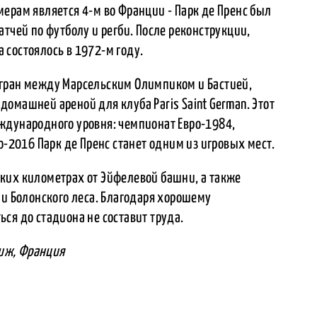
ерам является 4-м во Франции - Парк де Пренс был
тчей по футболу и регби. После реконструкции,
 состоялось в 1972-м году.
ыгран между Марсельским Олимпиком и Бастией,
л домашней ареной для клуба Paris Saint German. Этот
ждународного уровня: чемпионат Евро-1984,
о-2016 Парк де Пренс станет одним из игровых мест.
ких километрах от Эйфелевой башни, а также
 и Болонского леса. Благодаря хорошему
ся до стадиона не составит труда.
риж, Франция