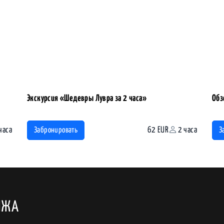
Экскурсия «Шедевры Лувра за 2 часа»
Обз
часа
62 EUR
2 часа
Забронировать
З
ИЖА