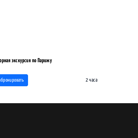
орная экскурсия по Парижу
2 часа
абронировать