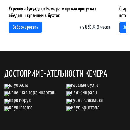
Утренняя Сулуада из Кемера: морская прогулка с
Стары
обедом и купанием в бухтах
истор
35 USD
6 часов
Забронировать
Заб
ДОСТОПРИМЕЧАТЕЛЬНОСТИ КЕМЕРА