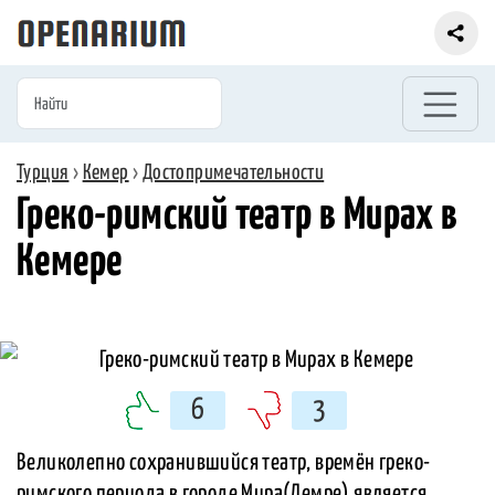
Турция
›
Кемер
›
Достопримечательности
Греко-римский театр в Мирах в
Кемере
6
3
Великолепно сохранившийся театр, времён греко-
римского периода в городе Мира(Демре),является