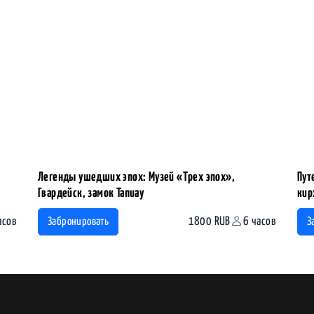
Легенды ушедших эпох: Музей «Трех эпох»,
Пут
Гвардейск, замок Тапиау
кир
асов
1800 RUB
6 часов
Забронировать
З