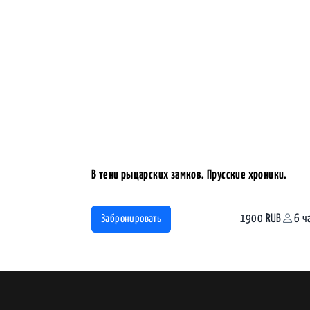
В тени рыцарских замков. Прусские хроники.
1900 RUB
6 ч
Забронировать