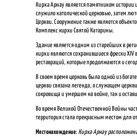
Кирха Арнау является памятником истории и
служило католической церковью, затем лют
Церкви. Сооружение также является объекто
Комплекс кирхи Святой Катарины.
Здание является одним из старейших в реги
кирхи являются сохранившиеся фрески XIV 
реставраций, которые продолжаются и сего
В своем время церковь была одной из богат
церкви связана легенда, о служащем церкви
сокровища и умершем на войне, так и остав
Во время Великой Отечественной Войны част
территория стала прекрасным местом для о
Местонахождение
:
Кирха Арнау расположена