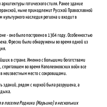
 архитектуры готического стиля. Ранее здание
еранской, ныне принадлежит Русской Православной
м культурного наследия региона и входит в
оне - оно было построено в 1364 году. Особенностью
века. Фрески были обнаружены во время одной из
дня.
ейших в стране. Именно с большими богатствами
, спрятавшем во время Наполеоновских войн все
ив неизвестным место с сокровищами.
ь зданий, рядом с кирхой была разрушена, а
тдыха.
 в поселке Родники (Марьино) в нескольких