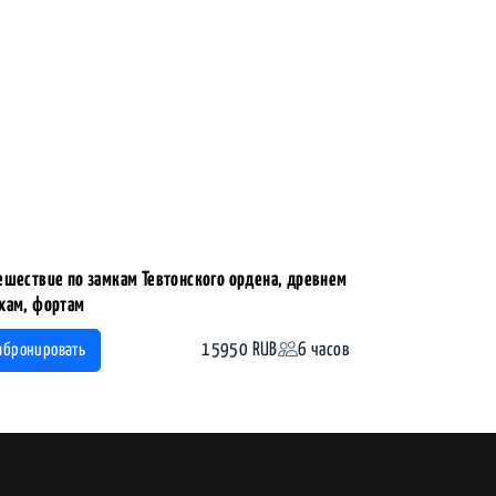
ешествие по замкам Тевтонского ордена, древнем
хам, фортам
15950 RUB
6 часов
абронировать