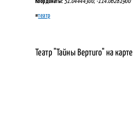
Координаты
:
51.04444300, -114.06281900
#
театр
Театр "Тайны Вертиго" на карте