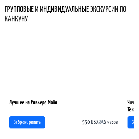
ГРУППОВЫЕ И ИНДИВИДУАЛЬНЫЕ
ЭКСКУРСИИ ПО
КАНКУНУ
Лучшее на Ривьере Майя
Чичен
Теки
550 USD
6 часов
Забронировать
Заб