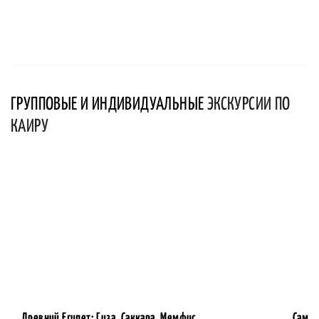
ГРУППОВЫЕ И ИНДИВИДУАЛЬНЫЕ
ЭКСКУРСИИ ПО
КАИРУ
Древний Египет: Гиза, Саккара, Мемфис
Самоб