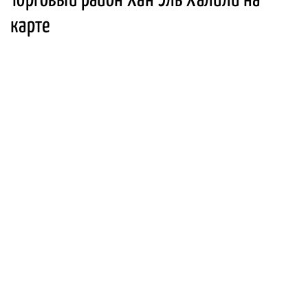
Торговый район Хан Эль Халили на
карте