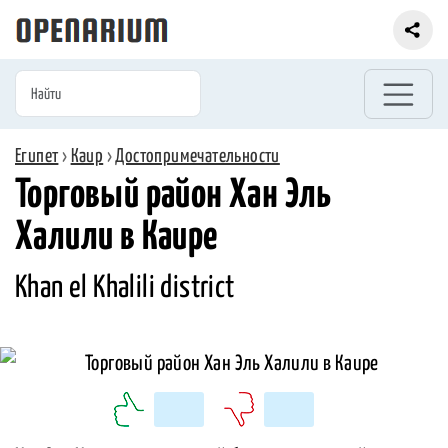
Египет
›
Каир
›
Достопримечательности
Торговый район Хан Эль
Халили в Каире
Khan el Khalili district