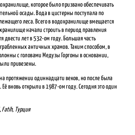
дохранилище, которое было призвано обеспечивать
тельной осады. Вода в цистерны поступала по
лежащего леса. Всего в водохранилище вмещается
охранилище начали строить в период правления
тя двести лет в 532-ом году. Большая часть
зграбленных античных храмов. Таким способом, в
олонны с головами Медузы Горгоны в основании,
 были привезены.
 на протяжении одиннадцати веков, но после была
. Её вновь открыли в 1987-ом году. Сегодня это один
, Fatih, Турция