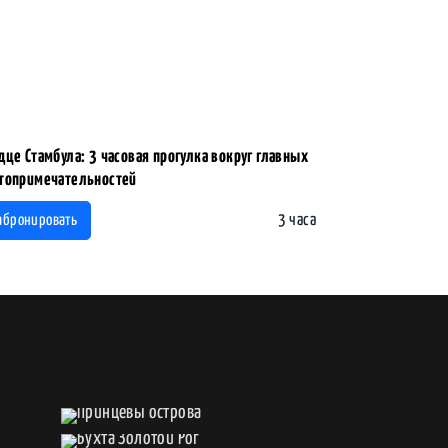
дце Стамбула: 3 часовая прогулка вокруг главных
топримечательностей
3 часа
абронировать