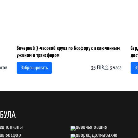
Вечерний 3-часовой круиз по Босфору с включенным
Сер
ужином и трансфером
дос
асов
35 EUR
3 часа
Забронировать
З
МБУЛА