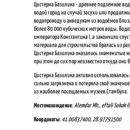
Цистерна Базилика - древнее подземное во
водой город на случай засухи или продолжи
водопроводу и акведукам из водоёмов близ
более 80 000 кубических метров воды. Вод
императора Константина I, а закончили спус
материала для строительства бралась из ра
Цистерне Базилика оказались знаменитые к
при этом до сих пор неизвестно откуда они
Цистерна Базилика активно использовалась
сильно загрязнена и потеряла своё значение
из наиболее посещаемых музеев Стамбула.
Местонахождение
:
Alemdar Mh., eftali Sokak 6
Координаты
:
41.00837400, 28.97791500