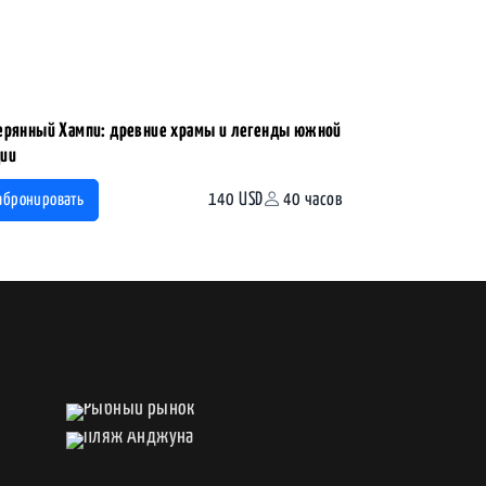
ерянный Хампи: древние храмы и легенды южной
ии
140 USD
40 часов
абронировать