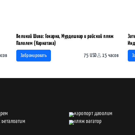
Великий Шива: Гокарна, Мурдешвар и райский пляж
Зат
Палолем (Карнатака)
Инд
асов
75 USD
15 часов
Забронировать
З