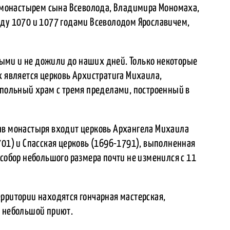
монастырем сына Всеволода, Владимира Мономаха,
жду 1070 и 1077 годами Всеволодом Ярославичем,
ыми и не дожили до наших дней. Только некоторые
х является церковь Архистратига Михаила,
упольный храм с тремя пределами, построенный в
ав монастыря входит церковь Архангела Михаила
701) и Спасская церковь (1696-1791), выполненная
 собор небольшого размера почти не изменился с 11
рритории находятся гончарная мастерская,
и небольшой приют.