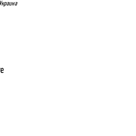
,Украина
те