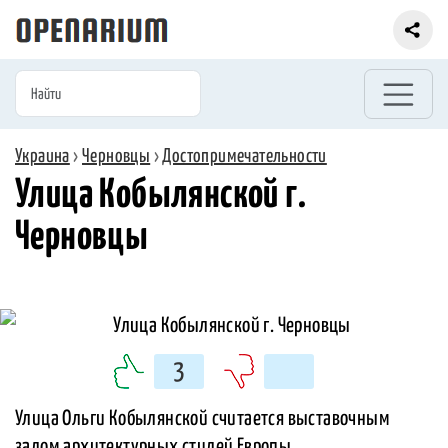
Украина
›
Черновцы
›
Достопримечательности
Улица Кобылянской г.
Черновцы
3
Улица Ольги Кобылянской считается выставочным
залом архитектурных стилей Европы.