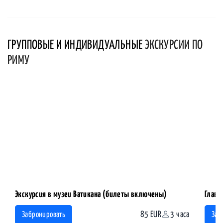
ГРУППОВЫЕ И ИНДИВИДУАЛЬНЫЕ
ЭКСКУРСИИ ПО
РИМУ
Экскурсия в музеи Ватикана (билеты включены)
Главн
85 EUR
3 часа
Забронировать
Заб