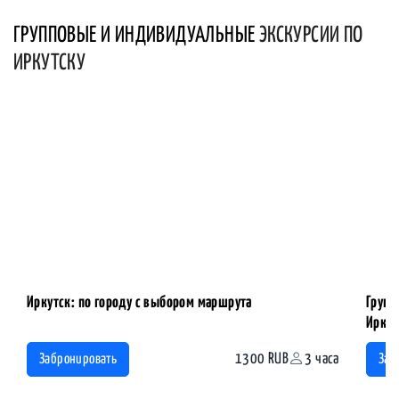
ГРУППОВЫЕ И ИНДИВИДУАЛЬНЫЕ
ЭКСКУРСИИ ПО
ИРКУТСКУ
Иркутск: по городу с выбором маршрута
Групп
Ирку
1300 RUB
3 часа
Забронировать
Заб