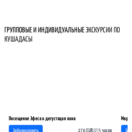
ГРУППОВЫЕ И ИНДИВИДУАЛЬНЫЕ
ЭКСКУРСИИ ПО
КУШАДАСЫ
Посещение Эфеса и дегустация вина
Морск
270 EUR
5 часов
Забронировать
Заб